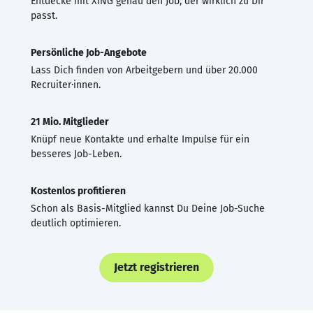
Entdecke mit XING genau den Job, der wirklich zu Dir
passt.
Persönliche Job-Angebote
Lass Dich finden von Arbeitgebern und über 20.000
Recruiter·innen.
21 Mio. Mitglieder
Knüpf neue Kontakte und erhalte Impulse für ein
besseres Job-Leben.
Kostenlos profitieren
Schon als Basis-Mitglied kannst Du Deine Job-Suche
deutlich optimieren.
Jetzt registrieren