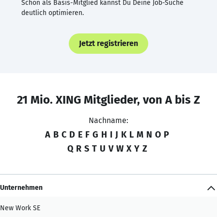
Schon als Basis-Mitglied kannst Du Deine Job-Suche
deutlich optimieren.
Jetzt registrieren
21 Mio. XING Mitglieder, von A bis Z
Nachname:
A
B
C
D
E
F
G
H
I
J
K
L
M
N
O
P
Q
R
S
T
U
V
W
X
Y
Z
Unternehmen
New Work SE