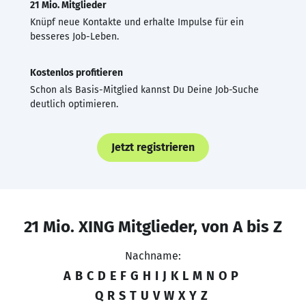
21 Mio. Mitglieder
Knüpf neue Kontakte und erhalte Impulse für ein
besseres Job-Leben.
Kostenlos profitieren
Schon als Basis-Mitglied kannst Du Deine Job-Suche
deutlich optimieren.
Jetzt registrieren
21 Mio. XING Mitglieder, von A bis Z
Nachname:
A
B
C
D
E
F
G
H
I
J
K
L
M
N
O
P
Q
R
S
T
U
V
W
X
Y
Z