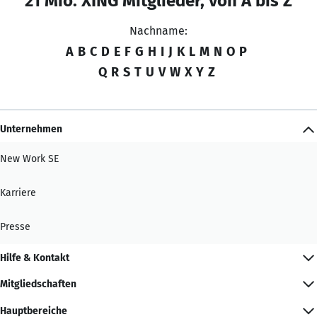
21 Mio. XING Mitglieder, von A bis Z
Nachname:
A
B
C
D
E
F
G
H
I
J
K
L
M
N
O
P
Q
R
S
T
U
V
W
X
Y
Z
Unternehmen
New Work SE
Karriere
Presse
Hilfe & Kontakt
Mitgliedschaften
Hauptbereiche