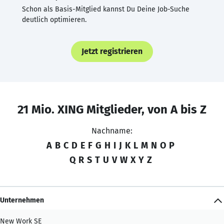
Schon als Basis-Mitglied kannst Du Deine Job-Suche
deutlich optimieren.
Jetzt registrieren
21 Mio. XING Mitglieder, von A bis Z
Nachname:
A
B
C
D
E
F
G
H
I
J
K
L
M
N
O
P
Q
R
S
T
U
V
W
X
Y
Z
Unternehmen
New Work SE