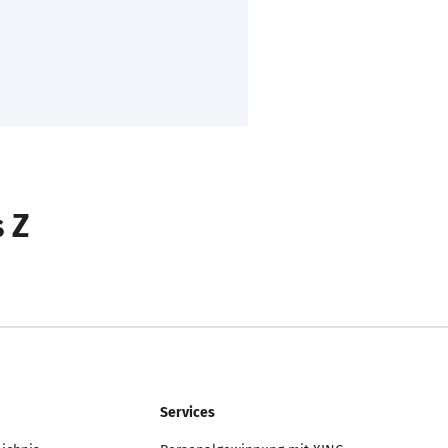
s Z
Services