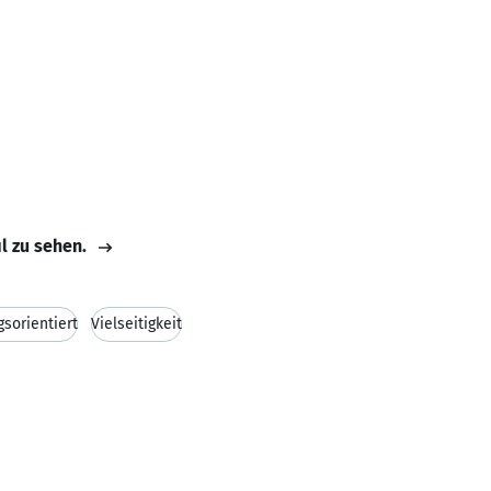
il zu sehen.
gsorientiert
Vielseitigkeit