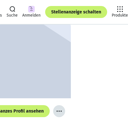
Stellenanzeige schalten
ts
Suche
Anmelden
Produkte
anzes Profil ansehen