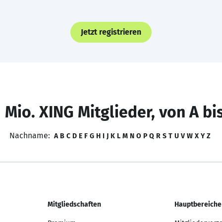
Jetzt registrieren
 Mio. XING Mitglieder, von A bi
Nachname:
A
B
C
D
E
F
G
H
I
J
K
L
M
N
O
P
Q
R
S
T
U
V
W
X
Y
Z
Mitgliedschaften
Hauptbereiche