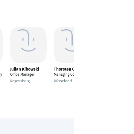
Julian Kibowski
Thorsten Otremba
Thomas Gerdes
ry
Office Manager
Managing Consultant
Sales Manager
Regensburg
Düsseldorf
Ostrhauderfehn