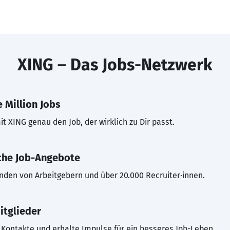
XING – Das Jobs-Netzwerk
 Million Jobs
t XING genau den Job, der wirklich zu Dir passt.
che Job-Angebote
inden von Arbeitgebern und über 20.000 Recruiter·innen.
itglieder
Kontakte und erhalte Impulse für ein besseres Job-Leben.