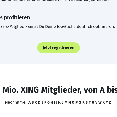
s profitieren
asis-Mitglied kannst Du Deine Job-Suche deutlich optimieren.
Jetzt registrieren
 Mio. XING Mitglieder, von A bi
Nachname:
A
B
C
D
E
F
G
H
I
J
K
L
M
N
O
P
Q
R
S
T
U
V
W
X
Y
Z