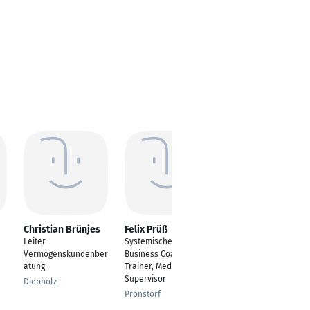
Christian Brünjes
Felix Prüß
Maja Gerharz
Leiter
Systemischer
Beraterin in der
Vermögenskundenber
Business Coach &
Regionaldirektion
atung
Trainer, Mediator,
Baden-Württemberg
Supervisor
Diepholz
Raum Stuttgart
Pronstorf