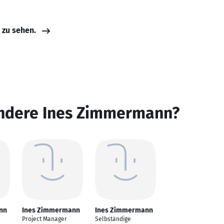
e zu sehen.
andere Ines Zimmermann?
nn
Ines Zimmermann
Ines Zimmermann
Project Manager
Selbständige