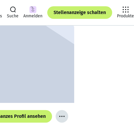
Stellenanzeige schalten
ts
Suche
Anmelden
Produkte
anzes Profil ansehen