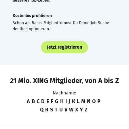
besseres Job-Leben.
Kostenlos profitieren
Schon als Basis-Mitglied kannst Du Deine Job-Suche
deutlich optimieren.
Jetzt registrieren
21 Mio. XING Mitglieder, von A bis Z
Nachname:
A
B
C
D
E
F
G
H
I
J
K
L
M
N
O
P
Q
R
S
T
U
V
W
X
Y
Z