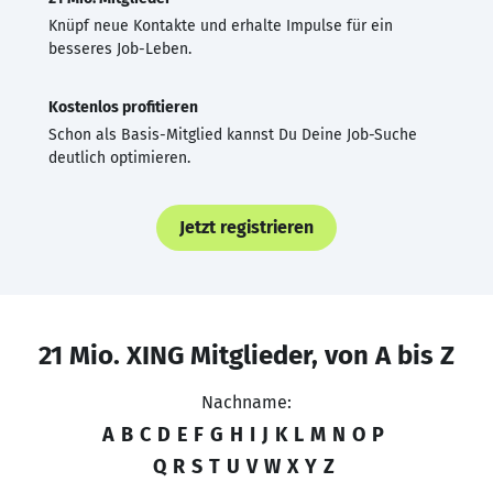
Knüpf neue Kontakte und erhalte Impulse für ein
besseres Job-Leben.
Kostenlos profitieren
Schon als Basis-Mitglied kannst Du Deine Job-Suche
deutlich optimieren.
Jetzt registrieren
21 Mio. XING Mitglieder, von A bis Z
Nachname:
A
B
C
D
E
F
G
H
I
J
K
L
M
N
O
P
Q
R
S
T
U
V
W
X
Y
Z