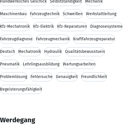
Handwerkliches Geschick
Selbstständigkeit
Mechanik
Maschinenbau
Fahrzeugtechnik
Schweißen
Werkstattleitung
Kfz-Mechatronik
Kfz-Elektrik
Kfz-Reparaturen
Diagnosesysteme
Fahrzeugdiagnose
Fahrzeugmechanik
Kraftfahrzeugreparatur
Deutsch
Mechatronik
Hydraulik
Qualitätsbewusstsein
Pneumatik
Lehrlingsausbildung
Wartungsarbeiten
Problemlösung
Fehlersuche
Genauigkeit
Freundlichkeit
Begeisterungsfähigkeit
Werdegang