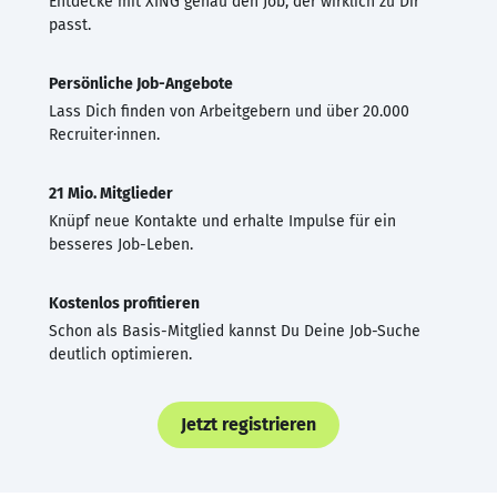
Entdecke mit XING genau den Job, der wirklich zu Dir
passt.
Persönliche Job-Angebote
Lass Dich finden von Arbeitgebern und über 20.000
Recruiter·innen.
21 Mio. Mitglieder
Knüpf neue Kontakte und erhalte Impulse für ein
besseres Job-Leben.
Kostenlos profitieren
Schon als Basis-Mitglied kannst Du Deine Job-Suche
deutlich optimieren.
Jetzt registrieren