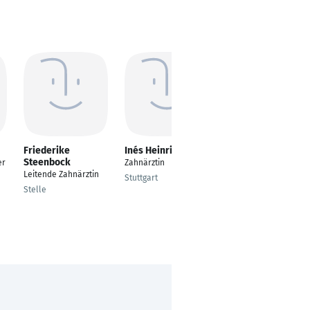
Friederike
Inés Heinrich
Yasin Aktas
Steenbock
er
Zahnärztin
Zahnarzt
Leitende Zahnärztin
Stuttgart
Duisburg
Stelle