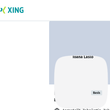
Ioana Laslo
Basis
ist offen für Projekte. 🔎