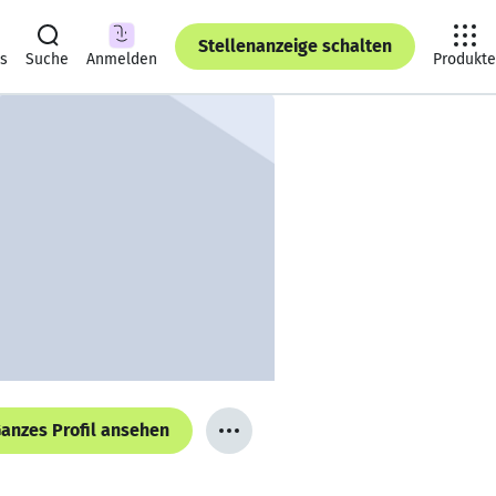
Stellenanzeige schalten
ts
Suche
Anmelden
Produkte
anzes Profil ansehen