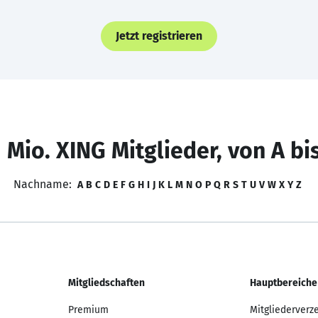
Jetzt registrieren
 Mio. XING Mitglieder, von A bi
Nachname:
A
B
C
D
E
F
G
H
I
J
K
L
M
N
O
P
Q
R
S
T
U
V
W
X
Y
Z
Mitgliedschaften
Hauptbereiche
Premium
Mitgliederverz