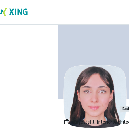
İpek Karabulut
Bas
Angestellt, Interior Archit