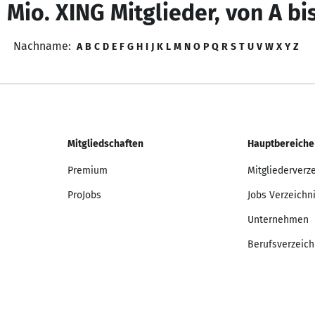
 Mio. XING Mitglieder, von A bi
Nachname:
A
B
C
D
E
F
G
H
I
J
K
L
M
N
O
P
Q
R
S
T
U
V
W
X
Y
Z
Mitgliedschaften
Hauptbereiche
Premium
Mitgliederverz
ProJobs
Jobs Verzeichn
Unternehmen
Berufsverzeich