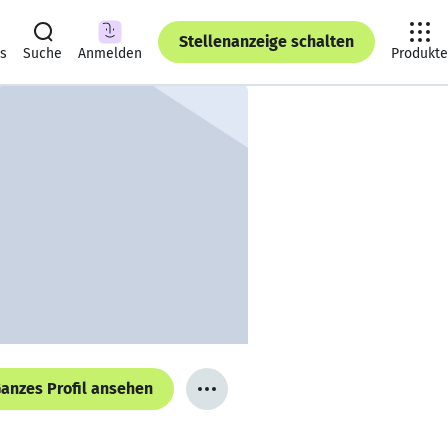
Stellenanzeige schalten
ts
Suche
Anmelden
Produkte
anzes Profil ansehen