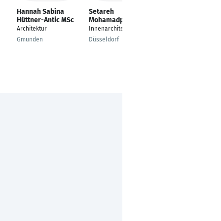
Hannah Sabina
Setareh
Milena Asanin
Hüttner-Antic MSc
Mohamadpour
Bauzeichnerin-
Architektur
Innenarchitektin
Architektin
Gmunden
Düsseldorf
Duisburg