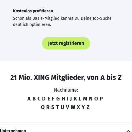
Kostenlos profitieren
Schon als Basis-Mitglied kannst Du Deine Job-Suche
deutlich optimieren.
Jetzt registrieren
21 Mio. XING Mitglieder, von A bis Z
Nachname:
A
B
C
D
E
F
G
H
I
J
K
L
M
N
O
P
Q
R
S
T
U
V
W
X
Y
Z
Unternehmen