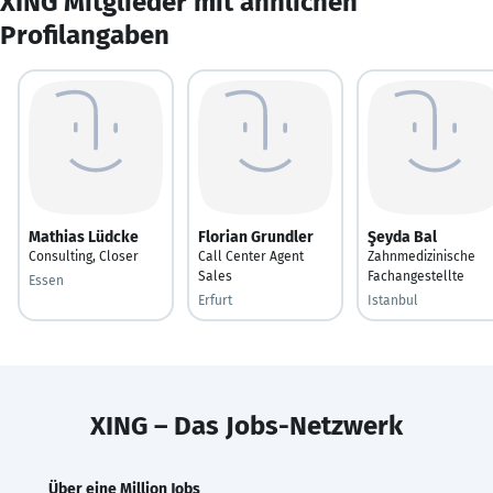
XING Mitglieder mit ähnlichen
Profilangaben
Mathias Lüdcke
Florian Grundler
Şeyda Bal
Consulting, Closer
Call Center Agent
Zahnmedizinische
Sales
Fachangestellte
Essen
Erfurt
Istanbul
XING – Das Jobs-Netzwerk
Über eine Million Jobs