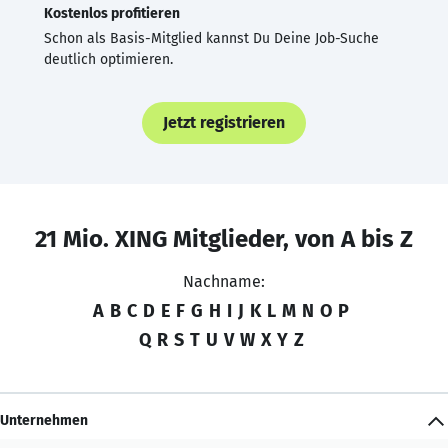
Kostenlos profitieren
Schon als Basis-Mitglied kannst Du Deine Job-Suche
deutlich optimieren.
Jetzt registrieren
21 Mio. XING Mitglieder, von A bis Z
Nachname:
A
B
C
D
E
F
G
H
I
J
K
L
M
N
O
P
Q
R
S
T
U
V
W
X
Y
Z
Unternehmen