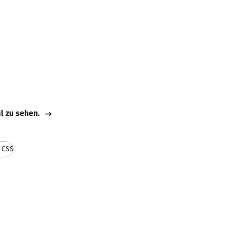
il zu sehen.
d CSS