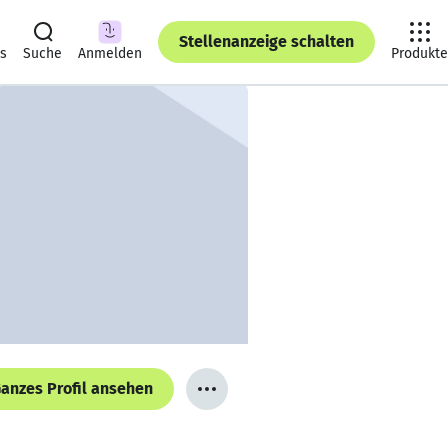
Stellenanzeige schalten
ts
Suche
Anmelden
Produkte
anzes Profil ansehen