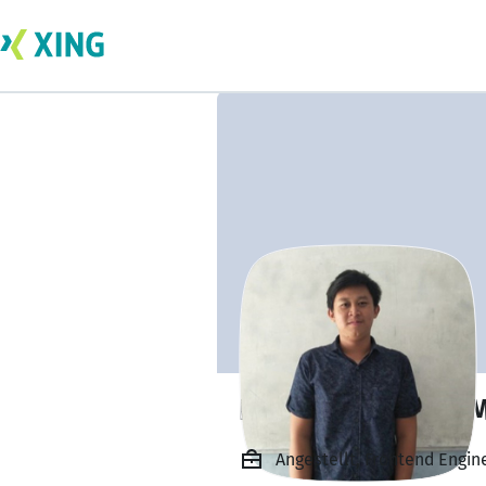
Irfan Nurghiffari 
Angestellt, Frontend Engin