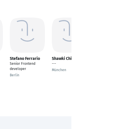
Stefano Ferrario
Shawki Chikhi
Tugay Serinken
Senior Frontend
---
Staff Software
developer
Engineer | Lead
München
Fullstack Engineer |
Berlin
Senior Frontend
Engineer
Römerberg