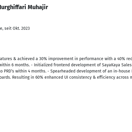
urghiffari Muhajir
, seit Okt. 2023
eatures & achieved a 30% improvement in performance with a 40% red
ithin 6 months. - Initialized frontend development of SayaKaya Sal
 to PRD’s within 4 months. - Spearheaded development of an in-house 
ards. Resulting in 60% enhanced UI consistency & efficiency across m