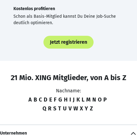
Kostenlos profitieren
Schon als Basis-Mitglied kannst Du Deine Job-Suche
deutlich optimieren.
Jetzt registrieren
21 Mio. XING Mitglieder, von A bis Z
Nachname:
A
B
C
D
E
F
G
H
I
J
K
L
M
N
O
P
Q
R
S
T
U
V
W
X
Y
Z
Unternehmen