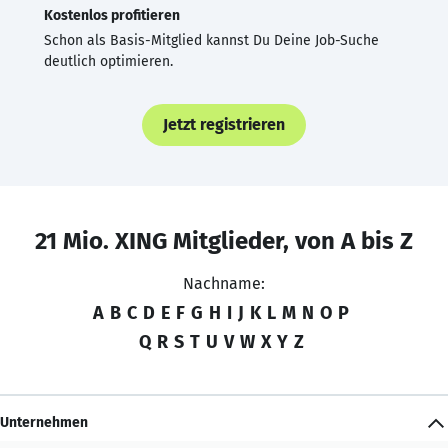
Kostenlos profitieren
Schon als Basis-Mitglied kannst Du Deine Job-Suche
deutlich optimieren.
Jetzt registrieren
21 Mio. XING Mitglieder, von A bis Z
Nachname:
A
B
C
D
E
F
G
H
I
J
K
L
M
N
O
P
Q
R
S
T
U
V
W
X
Y
Z
Unternehmen