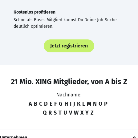
Kostenlos profitieren
Schon als Basis-Mitglied kannst Du Deine Job-Suche
deutlich optimieren.
Jetzt registrieren
21 Mio. XING Mitglieder, von A bis Z
Nachname:
A
B
C
D
E
F
G
H
I
J
K
L
M
N
O
P
Q
R
S
T
U
V
W
X
Y
Z
Unternehmen