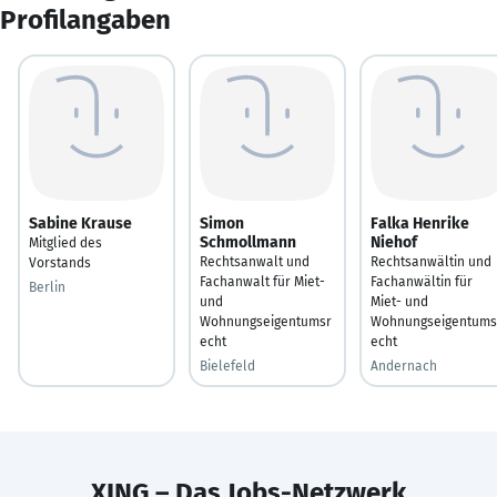
Profilangaben
Sabine Krause
Simon
Falka Henrike
Schmollmann
Niehof
Mitglied des
Rechtsanwalt und
Rechtsanwältin und
Vorstands
Fachanwalt für Miet-
Fachanwältin für
Berlin
und
Miet- und
Wohnungseigentumsr
Wohnungseigentums
echt
echt
Bielefeld
Andernach
XING – Das Jobs-Netzwerk