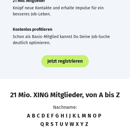
21 Mio. Mitglieder
Knüpf neue Kontakte und erhalte Impulse für ein
besseres Job-Leben.
Kostenlos profitieren
Schon als Basis-Mitglied kannst Du Deine Job-Suche
deutlich optimieren.
Jetzt registrieren
21 Mio. XING Mitglieder, von A bis Z
Nachname:
A
B
C
D
E
F
G
H
I
J
K
L
M
N
O
P
Q
R
S
T
U
V
W
X
Y
Z