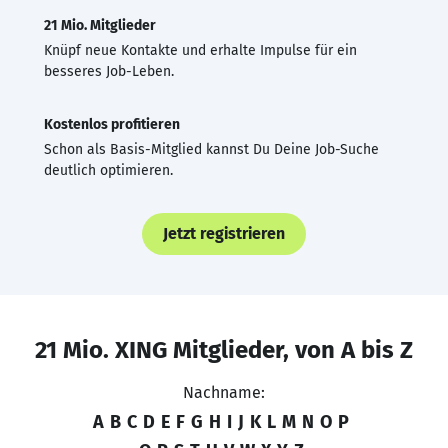
21 Mio. Mitglieder
Knüpf neue Kontakte und erhalte Impulse für ein
besseres Job-Leben.
Kostenlos profitieren
Schon als Basis-Mitglied kannst Du Deine Job-Suche
deutlich optimieren.
Jetzt registrieren
21 Mio. XING Mitglieder, von A bis Z
Nachname:
A
B
C
D
E
F
G
H
I
J
K
L
M
N
O
P