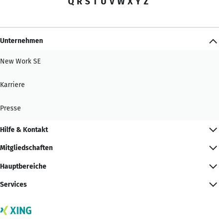
Q
R
S
T
U
V
W
X
Y
Z
Unternehmen
New Work SE
Karriere
Presse
Hilfe & Kontakt
Mitgliedschaften
Hauptbereiche
Services