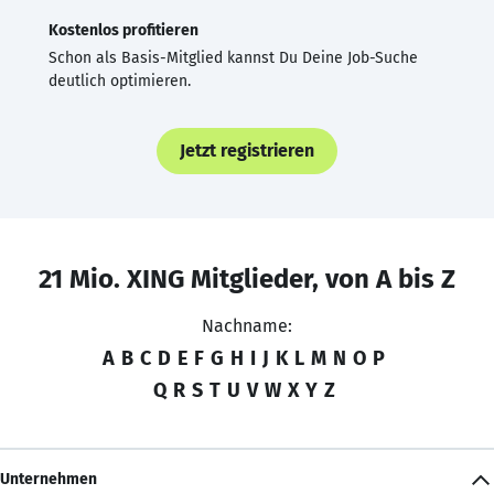
Kostenlos profitieren
Schon als Basis-Mitglied kannst Du Deine Job-Suche
deutlich optimieren.
Jetzt registrieren
21 Mio. XING Mitglieder, von A bis Z
Nachname:
A
B
C
D
E
F
G
H
I
J
K
L
M
N
O
P
Q
R
S
T
U
V
W
X
Y
Z
Unternehmen