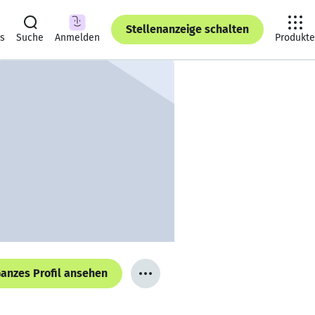
Stellenanzeige schalten
ts
Suche
Anmelden
Produkte
anzes Profil ansehen