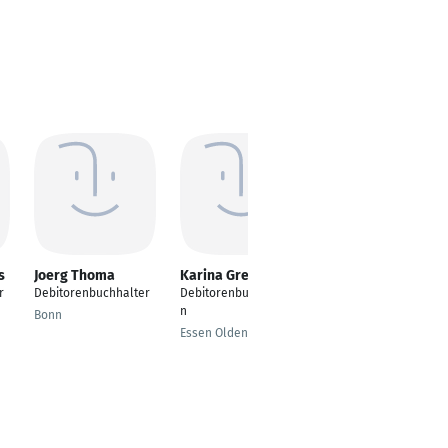
s
Joerg Thoma
Karina Greskamp
Eileen Linke
r
Debitorenbuchhalter
Debitorenbuchhalteri
BWL
n
Bonn
Mönchengladbach
Essen Oldenburg