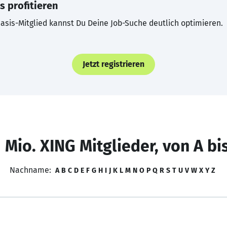
s profitieren
asis-Mitglied kannst Du Deine Job-Suche deutlich optimieren.
Jetzt registrieren
 Mio. XING Mitglieder, von A bi
Nachname:
A
B
C
D
E
F
G
H
I
J
K
L
M
N
O
P
Q
R
S
T
U
V
W
X
Y
Z