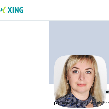
Iryna Navrotska
Ba
Angestellt, Debitorenbuchh