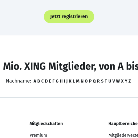
Jetzt registrieren
 Mio. XING Mitglieder, von A bi
Nachname:
A
B
C
D
E
F
G
H
I
J
K
L
M
N
O
P
Q
R
S
T
U
V
W
X
Y
Z
Mitgliedschaften
Hauptbereiche
Premium
Mitgliederverz