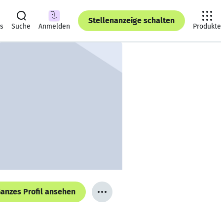
Stellenanzeige schalten
ts
Suche
Anmelden
Produkte
anzes Profil ansehen