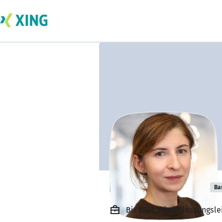
Iryna Prytulyuk
Ba
Bis 2021, Niederlassungsl