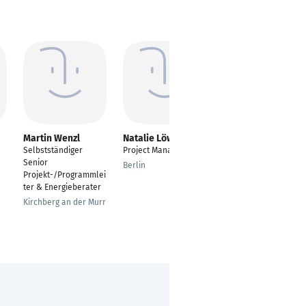
Martin Wenzl
Natalie Löwen
Thomas Gerdes
Selbstständiger
Project Manager
Sales Manager
Senior
Berlin
Ostrhauderfehn
Projekt-/Programmlei
ter & Energieberater
Kirchberg an der Murr