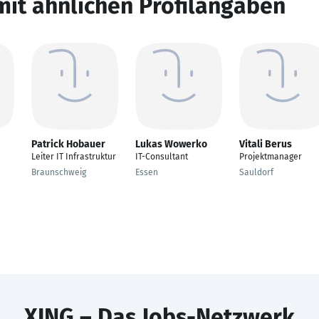
mit ähnlichen Profilangaben
Patrick Hobauer
Lukas Wowerko
Vitali Berus
Leiter IT Infrastruktur
IT-Consultant
Projektmanager
Braunschweig
Essen
Sauldorf
XING – Das Jobs-Netzwerk