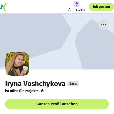
Job posten
Anmelden
Iryna Voshchykova
Basis
ist offen für Projekte. 🔎
Ganzes Profil ansehen