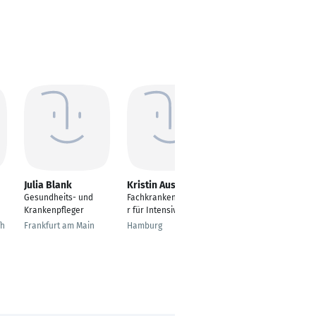
Julia Blank
Kristin Auschrat
Regina Sunita
Schreivogel
Gesundheits- und
Fachkrankenschweste
Examinierte
Krankenpfleger
r für Intensivpflege
Krankenschwester(B.
fh
Frankfurt am Main
Hamburg
Sc.)Nursing
Illertissen