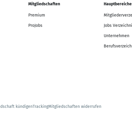
Mitgliedschaften
Hauptbereiche
Premium
Mitgliederverz
ProJobs
Jobs Verzeichn
Unternehmen
Berufsverzeich
edschaft kündigen
Tracking
Mitgliedschaften widerrufen