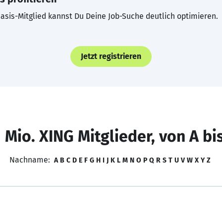
asis-Mitglied kannst Du Deine Job-Suche deutlich optimieren.
Jetzt registrieren
 Mio. XING Mitglieder, von A bi
Nachname:
A
B
C
D
E
F
G
H
I
J
K
L
M
N
O
P
Q
R
S
T
U
V
W
X
Y
Z