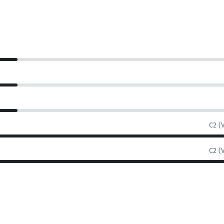
C2 (
C2 (