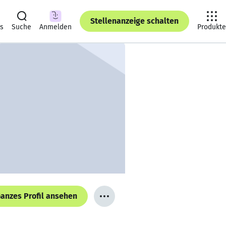
Stellenanzeige schalten
ts
Suche
Anmelden
Produkte
anzes Profil ansehen