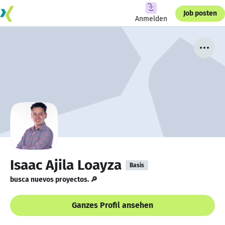
Job posten
Anmelden
Isaac Ajila Loayza
Basis
busca nuevos proyectos. 🔎
Ganzes Profil ansehen