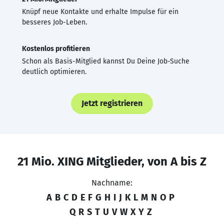
Knüpf neue Kontakte und erhalte Impulse für ein
besseres Job-Leben.
Kostenlos profitieren
Schon als Basis-Mitglied kannst Du Deine Job-Suche
deutlich optimieren.
Jetzt registrieren
21 Mio. XING Mitglieder, von A bis Z
Nachname:
A
B
C
D
E
F
G
H
I
J
K
L
M
N
O
P
Q
R
S
T
U
V
W
X
Y
Z