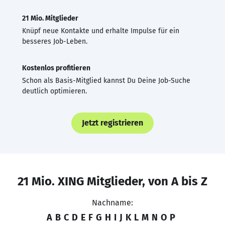
21 Mio. Mitglieder
Knüpf neue Kontakte und erhalte Impulse für ein
besseres Job-Leben.
Kostenlos profitieren
Schon als Basis-Mitglied kannst Du Deine Job-Suche
deutlich optimieren.
Jetzt registrieren
21 Mio. XING Mitglieder, von A bis Z
Nachname:
A
B
C
D
E
F
G
H
I
J
K
L
M
N
O
P