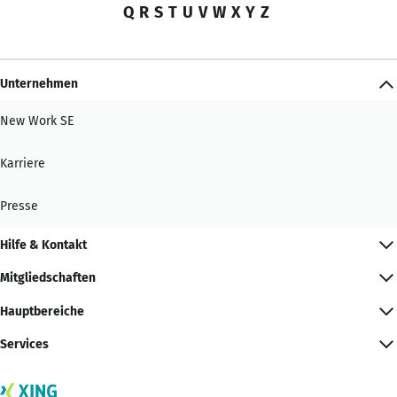
Q
R
S
T
U
V
W
X
Y
Z
Unternehmen
New Work SE
Karriere
Presse
Hilfe & Kontakt
Mitgliedschaften
Hauptbereiche
Services