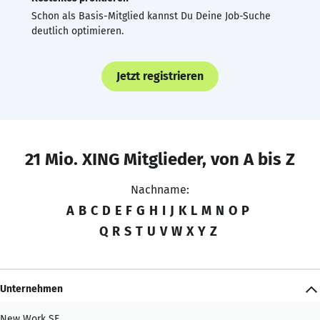
Schon als Basis-Mitglied kannst Du Deine Job-Suche
deutlich optimieren.
Jetzt registrieren
21 Mio. XING Mitglieder, von A bis Z
Nachname:
A
B
C
D
E
F
G
H
I
J
K
L
M
N
O
P
Q
R
S
T
U
V
W
X
Y
Z
Unternehmen
New Work SE