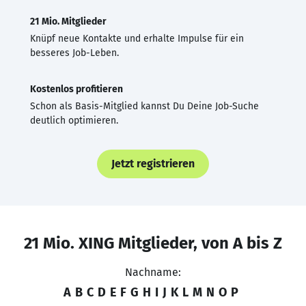
21 Mio. Mitglieder
Knüpf neue Kontakte und erhalte Impulse für ein
besseres Job-Leben.
Kostenlos profitieren
Schon als Basis-Mitglied kannst Du Deine Job-Suche
deutlich optimieren.
Jetzt registrieren
21 Mio. XING Mitglieder, von A bis Z
Nachname:
A
B
C
D
E
F
G
H
I
J
K
L
M
N
O
P