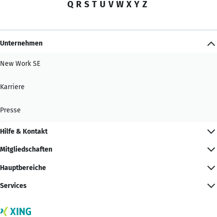
Q
R
S
T
U
V
W
X
Y
Z
Unternehmen
New Work SE
Karriere
Presse
Hilfe & Kontakt
Mitgliedschaften
Hauptbereiche
Services