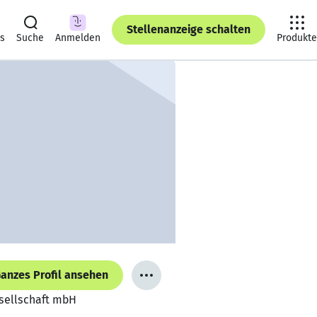
Stellenanzeige schalten
ts
Suche
Anmelden
Produkte
anzes Profil ansehen
esellschaft mbH