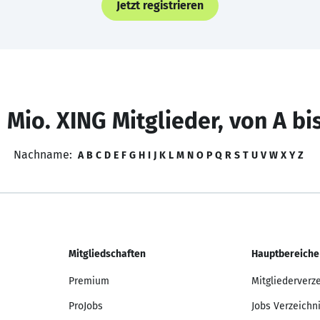
Jetzt registrieren
 Mio. XING Mitglieder, von A bi
Nachname:
A
B
C
D
E
F
G
H
I
J
K
L
M
N
O
P
Q
R
S
T
U
V
W
X
Y
Z
Mitgliedschaften
Hauptbereiche
Premium
Mitgliederverz
ProJobs
Jobs Verzeichn