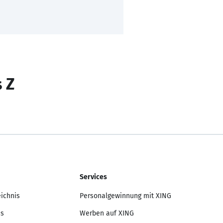
s Z
Services
eichnis
Personalgewinnung mit XING
is
Werben auf XING