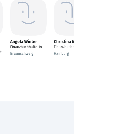
Angela Winter
Christina Meinssen
Kevin
Kosciankowski
Finanzbuchhalterin
Finanzbuchhalter
t
Steuerfachangestellt
Braunschweig
Hamburg
er
Lauf an der Pegnitz