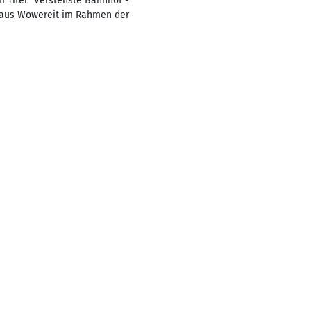
 Titel "Verstehste Bahnhof -
laus Wowereit im Rahmen der