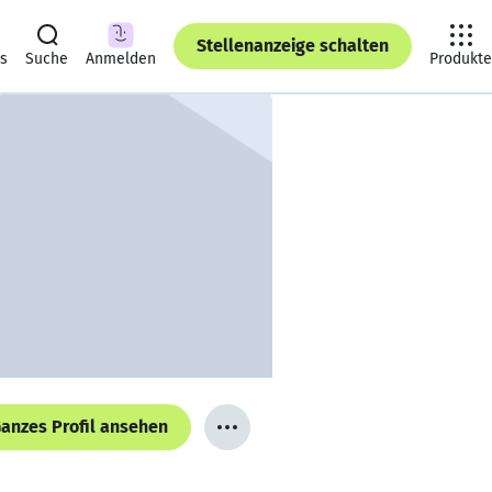
Stellenanzeige schalten
ts
Suche
Anmelden
Produkte
anzes Profil ansehen