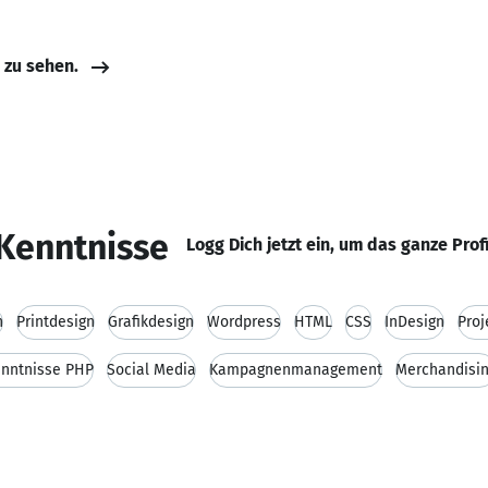
e zu sehen.
Kenntnisse
Logg Dich jetzt ein, um das ganze Prof
n
Printdesign
Grafikdesign
Wordpress
HTML
CSS
InDesign
Pro
nntnisse PHP
Social Media
Kampagnenmanagement
Merchandisi