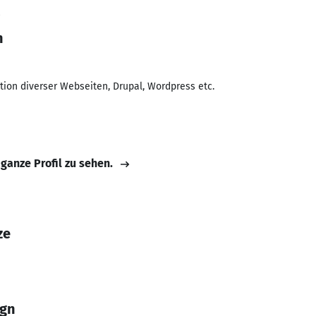
8
n
on diverser Webseiten, Drupal, Wordpress etc.
 ganze Profil zu sehen.
ze
gn