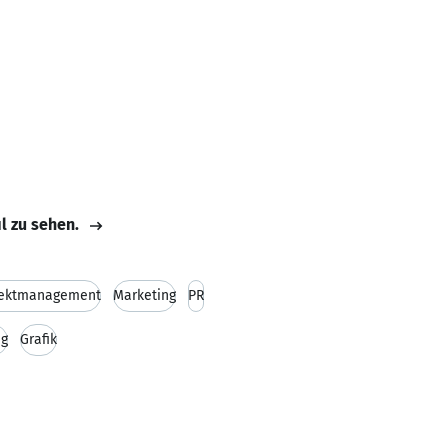
il zu sehen.
jektmanagement
Marketing
PR
ng
Grafik