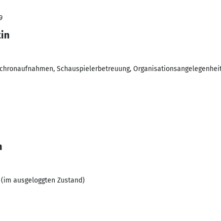
9
in
nchronaufnahmen, Schauspielerbetreuung, Organisationsangelegenheit
8
n
(im ausgeloggten Zustand)