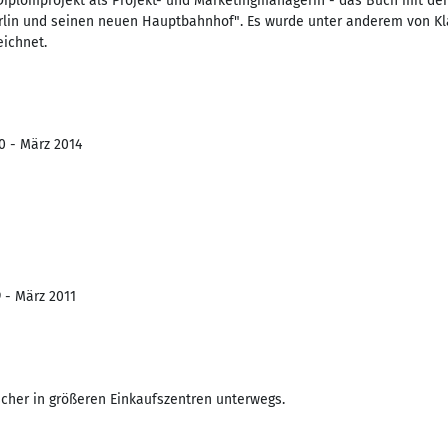
iplomprojekt als Projekt- und Marketingmanagerin - das Buch mit dem
rlin und seinen neuen Hauptbahnhof". Es wurde unter anderem von K
ichnet.
0 - März 2014
 - März 2011
scher in größeren Einkaufszentren unterwegs.