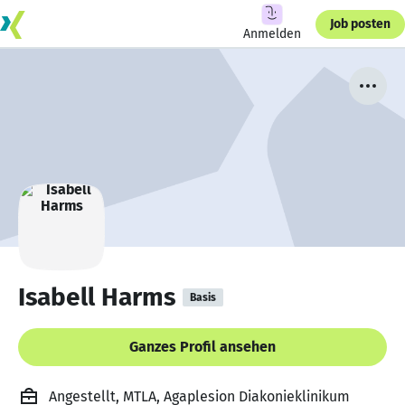
Job posten
Anmelden
Isabell Harms
Basis
Ganzes Profil ansehen
Angestellt, MTLA, Agaplesion Diakonieklinikum