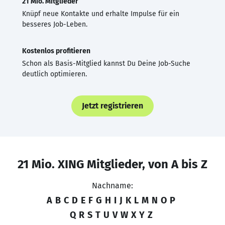
21 Mio. Mitglieder
Knüpf neue Kontakte und erhalte Impulse für ein
besseres Job-Leben.
Kostenlos profitieren
Schon als Basis-Mitglied kannst Du Deine Job-Suche
deutlich optimieren.
Jetzt registrieren
21 Mio. XING Mitglieder, von A bis Z
Nachname:
A
B
C
D
E
F
G
H
I
J
K
L
M
N
O
P
Q
R
S
T
U
V
W
X
Y
Z