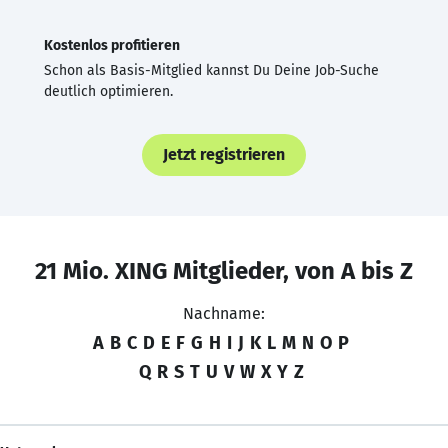
Kostenlos profitieren
Schon als Basis-Mitglied kannst Du Deine Job-Suche
deutlich optimieren.
Jetzt registrieren
21 Mio. XING Mitglieder, von A bis Z
Nachname:
A
B
C
D
E
F
G
H
I
J
K
L
M
N
O
P
Q
R
S
T
U
V
W
X
Y
Z