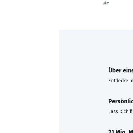
Ulm
Über eine
Entdecke mi
Persönli
Lass Dich f
21 Mio. M