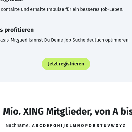
Kontakte und erhalte Impulse für ein besseres Job-Leben.
s profitieren
asis-Mitglied kannst Du Deine Job-Suche deutlich optimieren.
Jetzt registrieren
 Mio. XING Mitglieder, von A bi
Nachname:
A
B
C
D
E
F
G
H
I
J
K
L
M
N
O
P
Q
R
S
T
U
V
W
X
Y
Z