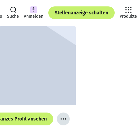
Stellenanzeige schalten
ts
Suche
Anmelden
Produkte
anzes Profil ansehen