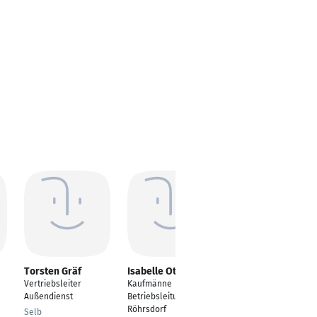
Torsten Gräf
Isabelle Otto
Stefanie Fritzsche
Vertriebsleiter
Kaufmänne
Zertifizierte
Außendienst
Betriebsleitung Filiale
Automobilverkäuferin
Röhrsdorf
Selb
Dresden