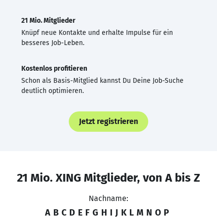
21 Mio. Mitglieder
Knüpf neue Kontakte und erhalte Impulse für ein
besseres Job-Leben.
Kostenlos profitieren
Schon als Basis-Mitglied kannst Du Deine Job-Suche
deutlich optimieren.
Jetzt registrieren
21 Mio. XING Mitglieder, von A bis Z
Nachname:
A
B
C
D
E
F
G
H
I
J
K
L
M
N
O
P