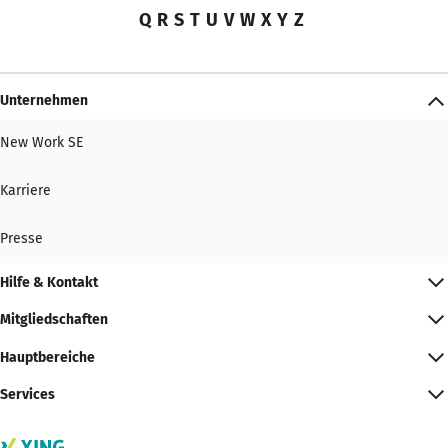
Q
R
S
T
U
V
W
X
Y
Z
Unternehmen
New Work SE
Karriere
Presse
Hilfe & Kontakt
Mitgliedschaften
Hauptbereiche
Services