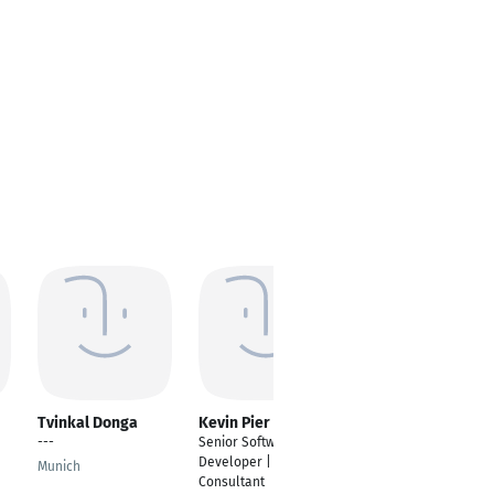
Tvinkal Donga
Kevin Pier
Michael Musial
---
Senior Software-
MES Lead Engineer
Developer |
Munich
Langenfeld
Consultant