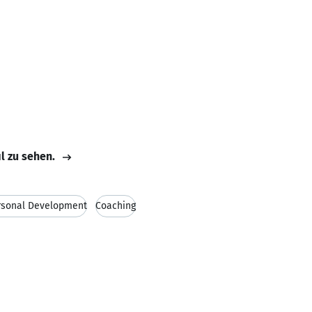
il zu sehen.
rsonal Development
Coaching