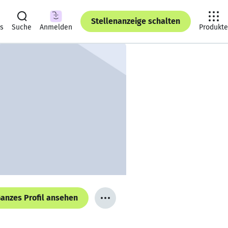
Stellenanzeige schalten
ts
Suche
Anmelden
Produkte
anzes Profil ansehen