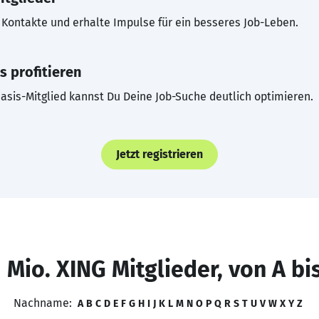
Kontakte und erhalte Impulse für ein besseres Job-Leben.
s profitieren
asis-Mitglied kannst Du Deine Job-Suche deutlich optimieren.
Jetzt registrieren
 Mio. XING Mitglieder, von A bi
Nachname:
A
B
C
D
E
F
G
H
I
J
K
L
M
N
O
P
Q
R
S
T
U
V
W
X
Y
Z