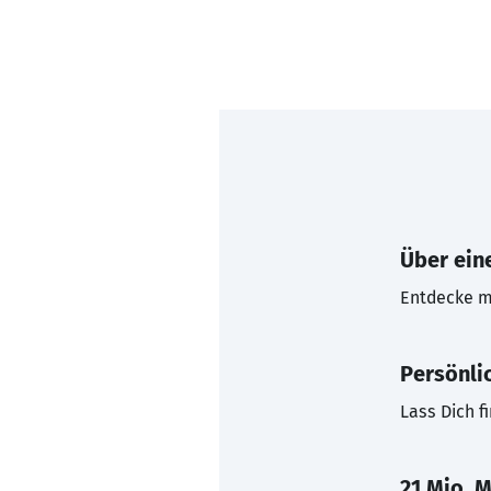
Über eine
Entdecke mi
Persönli
Lass Dich f
21 Mio. M