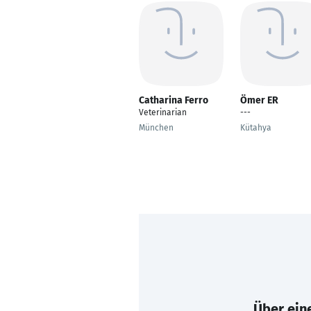
Catharina Ferro
Ömer ER
Veterinarian
---
München
Kütahya
Über eine