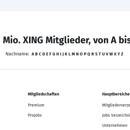
 Mio. XING Mitglieder, von A bi
Nachname:
A
B
C
D
E
F
G
H
I
J
K
L
M
N
O
P
Q
R
S
T
U
V
W
X
Y
Z
Mitgliedschaften
Hauptbereiche
Premium
Mitgliederverz
ProJobs
Jobs Verzeichn
Unternehmen