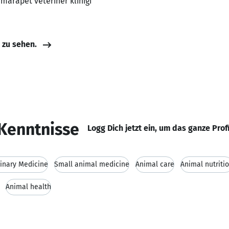
amarapet veteriner kliniği
e zu sehen.
Kenntnisse
Logg Dich jetzt ein, um das ganze Prof
inary Medicine
Small animal medicine
Animal care
Animal nutriti
Animal health