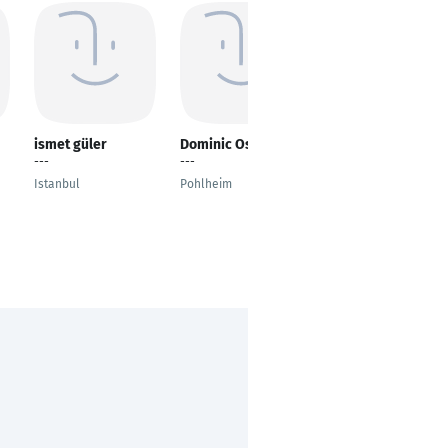
ismet güler
Dominic Osei
Brendal Yul
---
---
Veterinary Surgeon
Istanbul
Pohlheim
London