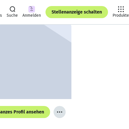
Stellenanzeige schalten
ts
Suche
Anmelden
Produkte
anzes Profil ansehen