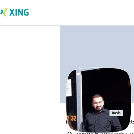
İsmail Uslu
Basis
is looking for freelance project