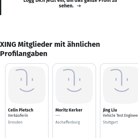
Logg Dich jetzt ein, um das ganze Profil zu
sehen.
XING Mitglieder mit ähnlichen
Profilangaben
Celin Pietsch
Moritz Kerker
Jing Liu
Verkäuferin
---
Vehicle Test Enginee
Dresden
Aschaffenburg
Stuttgart