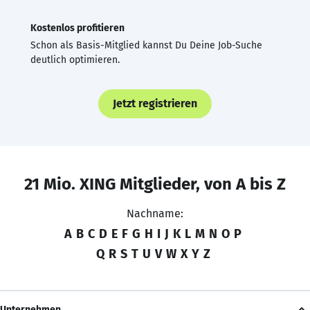
Kostenlos profitieren
Schon als Basis-Mitglied kannst Du Deine Job-Suche
deutlich optimieren.
Jetzt registrieren
21 Mio. XING Mitglieder, von A bis Z
Nachname:
A
B
C
D
E
F
G
H
I
J
K
L
M
N
O
P
Q
R
S
T
U
V
W
X
Y
Z
Unternehmen