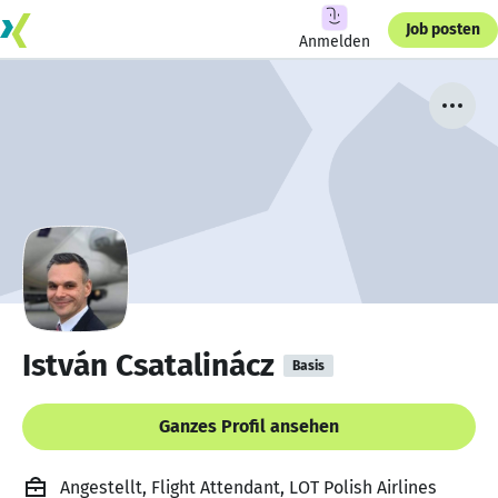
Job posten
Anmelden
István Csatalinácz
Basis
Ganzes Profil ansehen
Angestellt, Flight Attendant, LOT Polish Airlines