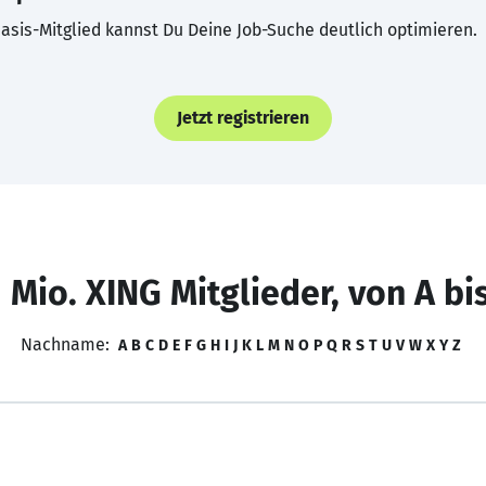
asis-Mitglied kannst Du Deine Job-Suche deutlich optimieren.
Jetzt registrieren
 Mio. XING Mitglieder, von A bi
Nachname:
A
B
C
D
E
F
G
H
I
J
K
L
M
N
O
P
Q
R
S
T
U
V
W
X
Y
Z