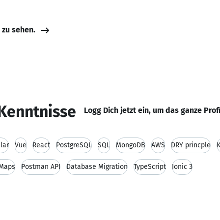
e zu sehen.
Kenntnisse
Logg Dich jetzt ein, um das ganze Prof
lar
Vue
React
PostgreSQL
SQL
MongoDB
AWS
DRY princple
K
 Maps
Postman API
Database Migration
TypeScript
Ionic 3