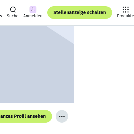
Stellenanzeige schalten
ts
Suche
Anmelden
Produkte
anzes Profil ansehen