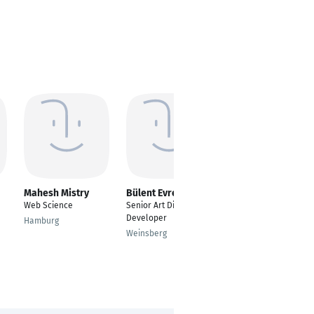
Mahesh Mistry
Bülent Evren
Vinoth S.D
Web Science
Senior Art Director /
Associate Technical
Developer
Consultant
Hamburg
Weinsberg
Berlin