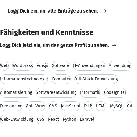
Logg Dich ein, um alle Einträge zu sehen.
Fähigkeiten und Kenntnisse
Logg Dich jetzt ein, um das ganze Profil zu sehen.
Web
Wordpress
Vue.js
Software
IT-Anwendungen
Anwendung
Informationstechnologie
Computer
Full-Stack-Entwicklung
Automatisierung
Softwareentwicklung
Informatik
CodeIgniter
Freelancing
Anti-Virus
CMS
JavaScript
PHP
HTML
MySQL
Git
Web-Entwicklung
CSS
React
Python
Laravel