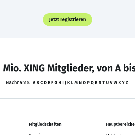
Jetzt registrieren
 Mio. XING Mitglieder, von A bi
Nachname:
A
B
C
D
E
F
G
H
I
J
K
L
M
N
O
P
Q
R
S
T
U
V
W
X
Y
Z
Mitgliedschaften
Hauptbereiche