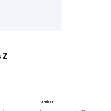
s Z
Services