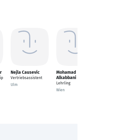
r
Nejla Causevic
Mohamad
Eilin Mustafoska
Alkabbani
ip
Vertriebsassistent
Abteilungsleiterin
Lehrling
Ulm
Wien
Wien