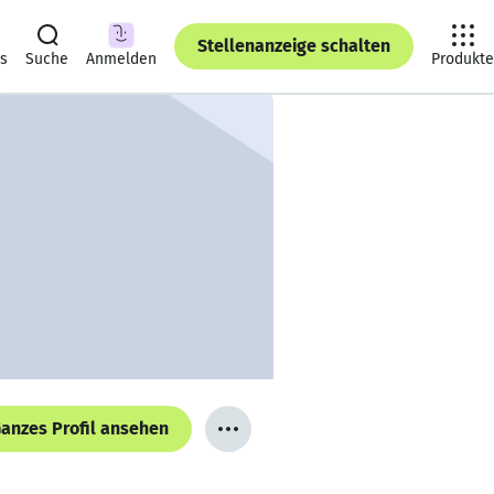
Stellenanzeige schalten
ts
Suche
Anmelden
Produkte
anzes Profil ansehen