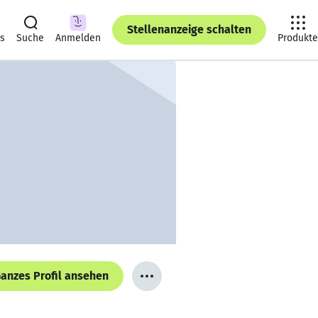
Stellenanzeige schalten
ts
Suche
Anmelden
Produkte
anzes Profil ansehen