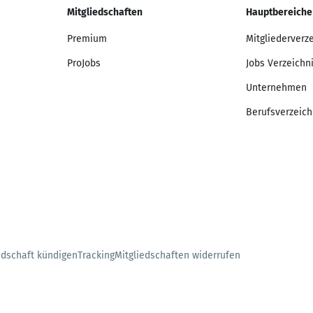
Mitgliedschaften
Hauptbereiche
Premium
Mitgliederverz
ProJobs
Jobs Verzeichn
Unternehmen
Berufsverzeich
edschaft kündigen
Tracking
Mitgliedschaften widerrufen