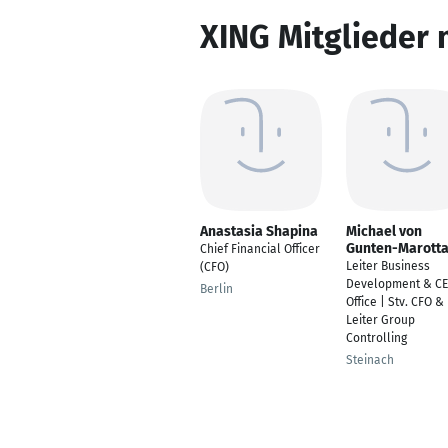
XING Mitglieder 
Anastasia Shapina
Michael von
Gunten-Marott
Chief Financial Officer
Leiter Business
(CFO)
Development & C
Berlin
Office | Stv. CFO &
Leiter Group
Controlling
Steinach