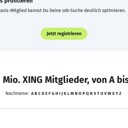
s profitieren
asis-Mitglied kannst Du Deine Job-Suche deutlich optimieren.
Jetzt registrieren
 Mio. XING Mitglieder, von A bi
Nachname:
A
B
C
D
E
F
G
H
I
J
K
L
M
N
O
P
Q
R
S
T
U
V
W
X
Y
Z