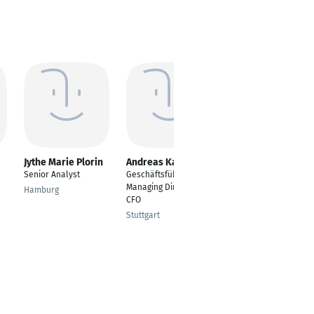
Jythe Marie Plorin
Andreas Karl
Michael
Schwientek
Senior Analyst
Geschäftsführer /
EVP/CFO/MD FEV Asia
Managing Director /
Hamburg
| Chairman of the
CFO
Mgmt. Board FEV TR
Stuttgart
Mutlangen