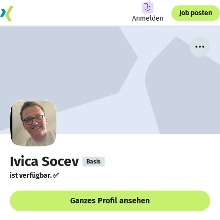
Job posten
Anmelden
Ivica Socev
Basis
ist verfügbar. ✅
Ganzes Profil ansehen