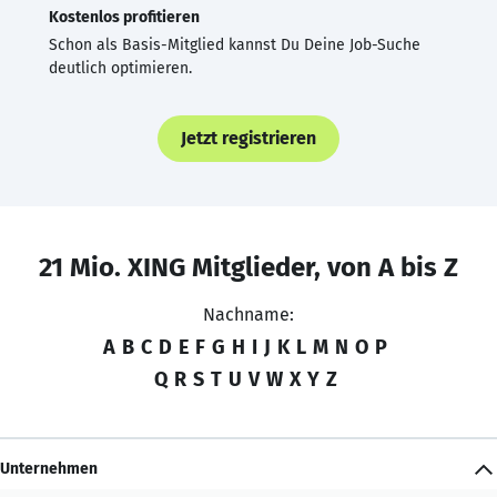
Kostenlos profitieren
Schon als Basis-Mitglied kannst Du Deine Job-Suche
deutlich optimieren.
Jetzt registrieren
21 Mio. XING Mitglieder, von A bis Z
Nachname:
A
B
C
D
E
F
G
H
I
J
K
L
M
N
O
P
Q
R
S
T
U
V
W
X
Y
Z
Unternehmen