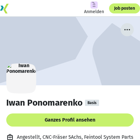
Job posten
Anmelden
Iwan Ponomarenko
Basis
Ganzes Profil ansehen
Angestellt, CNC-Fräser 5Achs, Feintool System Parts