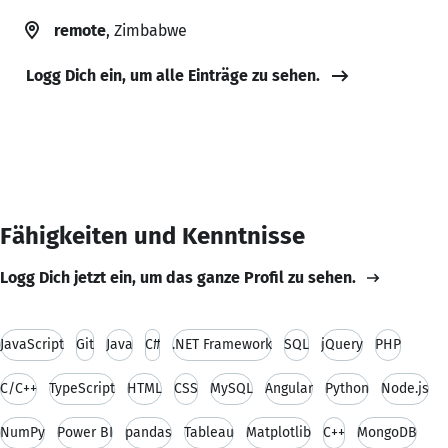
remote
, Zimbabwe
Logg Dich ein, um alle Einträge zu sehen.
Fähigkeiten und Kenntnisse
Logg Dich jetzt ein, um das ganze Profil zu sehen.
JavaScript
Git
Java
C#
.NET Framework
SQL
jQuery
PHP
C/C++
TypeScript
HTML
CSS
MySQL
Angular
Python
Node.js
NumPy
Power BI
pandas
Tableau
Matplotlib
C++
MongoDB